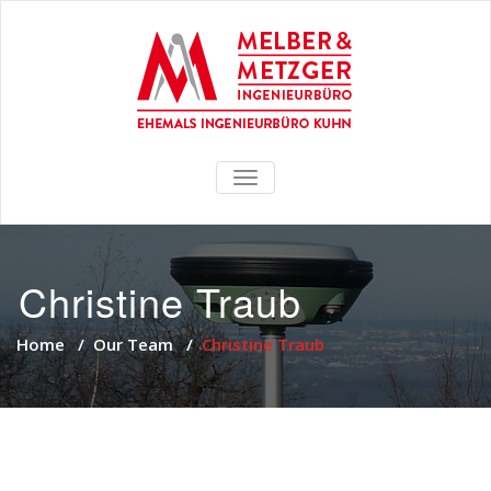
TOGGLE
NAVIGATION
Christine Traub
Home
/
Our Team
/
Christine Traub