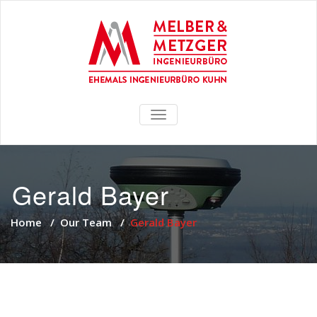
TOGGLE
NAVIGATION
Gerald Bayer
Home
/
Our Team
/
Gerald Bayer