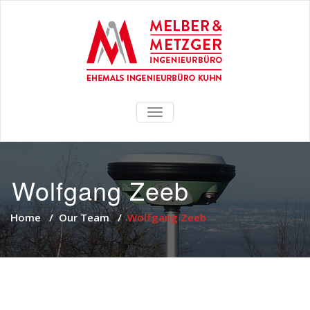
TOGGLE
NAVIGATION
Wolfgang Zeeb
Home
/
Our Team
/
Wolfgang Zeeb